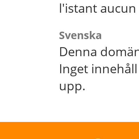
l'istant aucu
Svenska
Denna domän 
Inget innehål
upp.